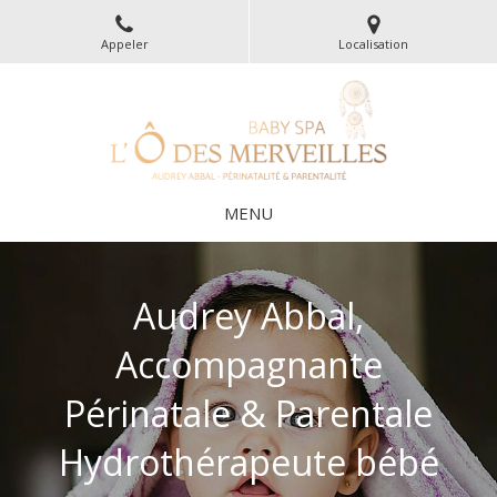
Appeler
Localisation
MENU
Audrey Abbal,
Accompagnante
Périnatale & Parentale
Hydrothérapeute bébé