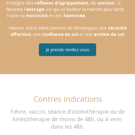
Il intègre des
réflexes d’agrippement
, de
succion
... Il
favorise l'
ancrage
(ce qui va faciliter la marche plus tard).
Toute sa
motricité
en est
favorisée
.
Masser votre bébé permet de développer une
sécurité
affective
, une
confiance en soi
et une
estime de soi
.
Je prends rendez-vous
Contres indications
Fièvre, vaccin, séance d'ostéothérapie ou de
kinésithérapie de moins de 48h, ou à venir
dans les 48h.